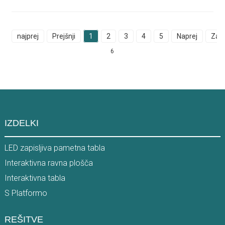
najprej
Prejšnji
1
2
3
4
5
Naprej
Zadn
6
IZDELKI
LED zapisljiva pametna tabla
Interaktivna ravna plošča
Interaktivna tabla
S Platformo
REŠITVE