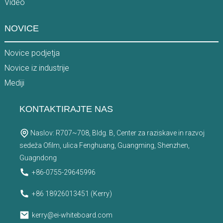
Video
NOVICE
Novice podjetja
Novice iz industrije
Mediji
KONTAKTIRAJTE NAS
Naslov: R707~708, Bldg. B, Center za raziskave in razvoj
sedeža Ofilm, ulica Fenghuang, Guangming, Shenzhen,
Guagndong
+86-0755-29645996
+86 18926013451 (Kerry)
kerry@ei-whiteboard.com