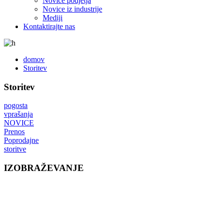
Novice podjetja
Novice iz industrije
Mediji
Kontaktirajte nas
domov
Storitev
Storitev
pogosta
vprašanja
NOVICE
Prenos
Poprodajne
storitve
IZOBRAŽEVANJE
EIBOARD Education Solution je rešitev pametne učilnice,
ki v okviru izobraževalnega kurikuluma vključuje nov in
inovativen način poučevanja in predavanj z implementacijo