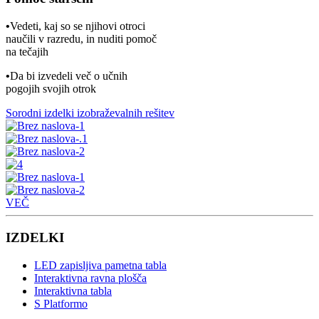
•
Vedeti, kaj so se njihovi otroci
naučili v razredu, in nuditi pomoč
na tečajih
•
Da bi izvedeli več o učnih
pogojih svojih otrok
Sorodni izdelki izobraževalnih rešitev
VEČ
IZDELKI
LED zapisljiva pametna tabla
Interaktivna ravna plošča
Interaktivna tabla
S Platformo