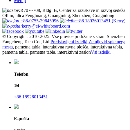
Mediji
:
R707~708, Bldg. B, Center za raziskave in razvoj sedeža
Ofilm, ulica Fenghuang, Guangming, Shenzhen, Guagndong
:
+86-0755-29645996
+86 18926013451 (Kerry)
:
kerry@ei-whiteboard.com
© Copyright - 2010-2025: Vse pravice pridržane s strani Shenzhen
Fangcheng Tech Co., Ltd.
Predstavljeni izdelki
,
Zemljevid spletnega
mesta
, pametna tabla, interaktivna ravna plošča, interaktivna tabla,
pametna tabla, pametna tabla, interaktivni zaslon
Vsi izdelki
Telefon
Tel
+86 18926013451
E-pošta
e-pošta