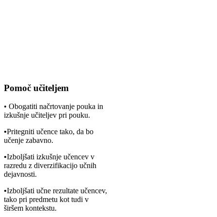
sodobnih informacijsko komunikacijskih tehnologij z
namenom povečati inovativnost in sodelovanje v učnem
procesu, zagotoviti boljšo komunikacijo med učitelji in
učenci. in povečati splošno učinkovitost učenja. Je tudi
pameten način poučevanja, ki je osredotočen na študente in
je zasnovan tako, da omogoča interaktivno učenje.
Pomoč učiteljem
• Obogatiti načrtovanje pouka in
izkušnje učiteljev pri pouku.
•
Pritegniti učence tako, da bo
učenje zabavno.
•
Izboljšati izkušnje učencev v
razredu z diverzifikacijo učnih
dejavnosti.
•
Izboljšati učne rezultate učencev,
tako pri predmetu kot tudi v
širšem kontekstu.