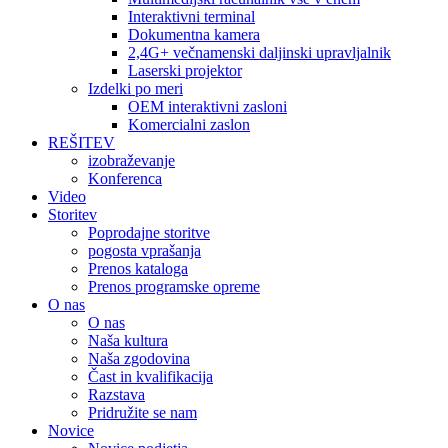
Interaktivni terminal
Dokumentna kamera
2,4G+ večnamenski daljinski upravljalnik
Laserski projektor
Izdelki po meri
OEM interaktivni zasloni
Komercialni zaslon
REŠITEV
izobraževanje
Konferenca
Video
Storitev
Poprodajne storitve
pogosta vprašanja
Prenos kataloga
Prenos programske opreme
O nas
O nas
Naša kultura
Naša zgodovina
Čast in kvalifikacija
Razstava
Pridružite se nam
Novice