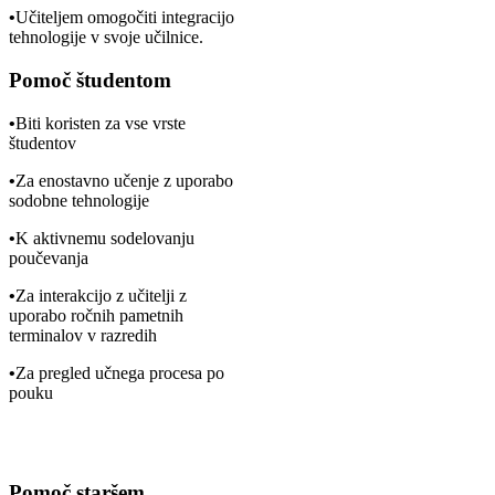
•
Učiteljem omogočiti integracijo
tehnologije v svoje učilnice.
Pomoč študentom
•
Biti koristen za vse vrste
študentov
•
Za enostavno učenje z uporabo
sodobne tehnologije
•
K aktivnemu sodelovanju
poučevanja
•
Za interakcijo z učitelji z
uporabo ročnih pametnih
terminalov v razredih
•
Za pregled učnega procesa po
pouku
Pomoč staršem