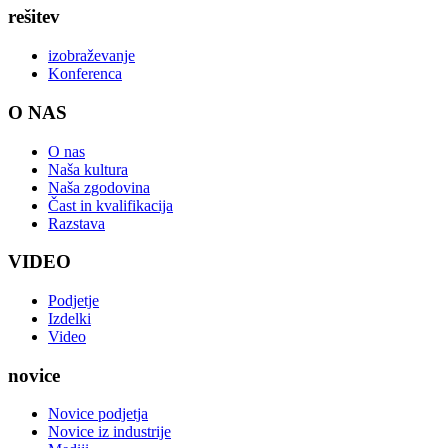
rešitev
izobraževanje
Konferenca
O NAS
O nas
Naša kultura
Naša zgodovina
Čast in kvalifikacija
Razstava
VIDEO
Podjetje
Izdelki
Video
novice
Novice podjetja
Novice iz industrije