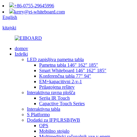
+86-0755-29645996
kerry@ei-whiteboard.com
English
kitajski
domov
Izdelki
LED zapisljiva pametna tabla
Pametna tabla 146″ 162″ 185″
Smart Whiteboard 146″ 162″ 185″
Konferenčna tabla 77″ 94″
EM+kapacitivni 2-v-1
Prilagojena rešitev
Interaktivna ravna plošča
Serija IR Touch
Capactive Touch Series
Interaktivna tabla
S Platformo
Dodatki za IFP|LRSB|IWB
OPS
Mobilno stojalo
Multimedijski računalnik vse v enem